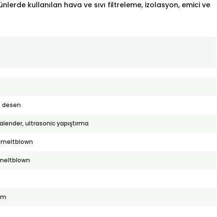
nlerde kullanılan hava ve sıvı filtreleme, izolasyon, emici ve
 desen
kalender, ultrasonic yapıştırma
 meltblown
meltblown
mm