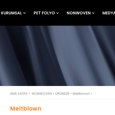
KURUMSAL
PET FOLYO
NONWOVEN
MEDY
ANA SAYFA
>
NONWOVEN >
ÜRÜNLER >
Meltblown >
Meltblown