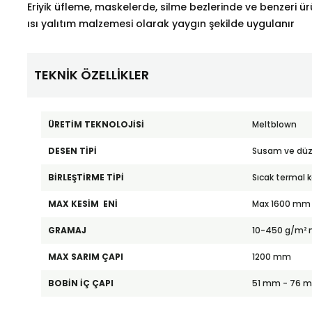
Eriyik üfleme, maskelerde, silme bezlerinde ve benzeri ürü
ısı yalıtım malzemesi olarak yaygın şekilde uygulanır
TEKNİK ÖZELLİKLER
ÜRETİM TEKNOLOJİSİ
Meltblown
DESEN TİPİ
Susam ve düz
BİRLEŞTİRME TİPİ
Sıcak termal 
MAX KESİM ENİ
Max 1600 mm
GRAMAJ
10-450 g/m² 
MAX SARIM ÇAPI
1200 mm
BOBİN İÇ ÇAPI
51 mm - 76 