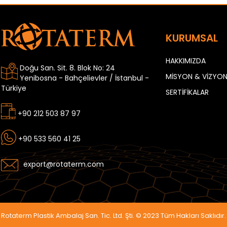
KURUMSAL
HAKKIMIZDA
Doğu San. Sit. 8. Blok No: 24
MİSYON & VİZYO
Yenibosna - Bahçelievler / İstanbul -
Türkiye
SERTİFİKALAR
+90 212 503 87 97
+90 533 560 41 25
export@rotaterm.com
Rotaterm Plastik Ambalaj San. Tic. Ltd. Şti. © 2023 Tüm Hakları Saklıdır.