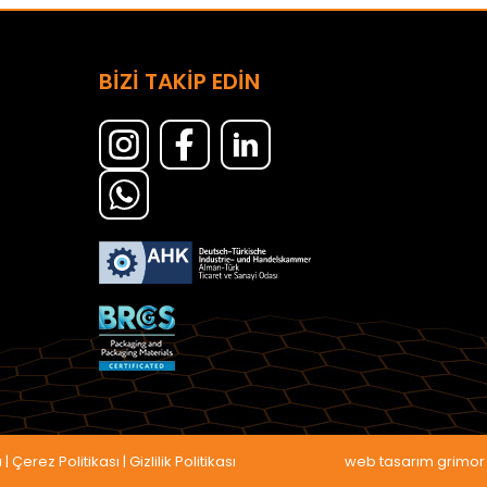
BİZİ TAKİP EDİN
ı
|
Çerez Politikası
|
Gizlilik Politikası
web tasarım grimor