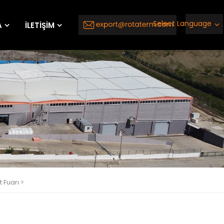
Select Language
A
İLETİŞİM
 Fuarı >