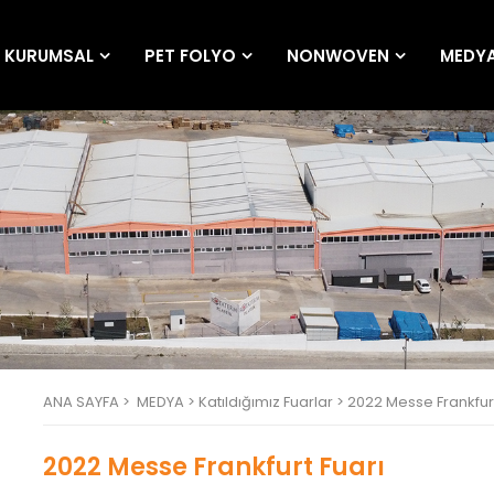
KURUMSAL
PET FOLYO
NONWOVEN
MEDY
ANA SAYFA
>
MEDYA >
Katıldığımız Fuarlar >
2022 Messe Frankfurt
2022 Messe Frankfurt Fuarı