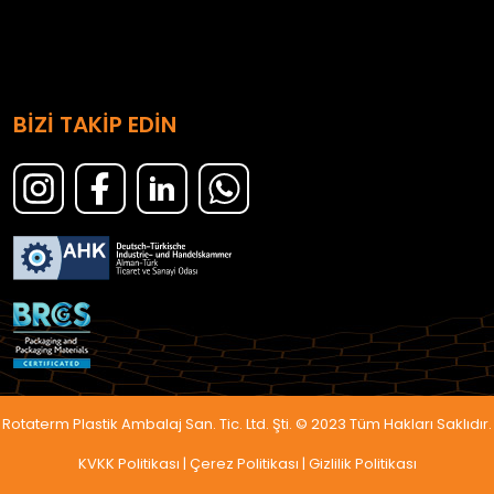
BİZİ TAKİP EDİN
Rotaterm Plastik Ambalaj San. Tic. Ltd. Şti. © 2023 Tüm Hakları Saklıdır.
KVKK Politikası
|
Çerez Politikası
|
Gizlilik Politikası