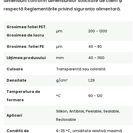
dimensiuni conform dimensiunilor solicitate de client și
respectă Reglementările privind siguranța alimentară.
Grosimea foliei PET
µm.
200 – 1200
Grosimea de lucru
Grosimea foliei PE
µm.
40 – 80
Lățimea produsului
mm
40 – 1100
Culoare
Transparentă sau colorată
Densitate
g/cm³
1,29
Temperatura de
°C
90 - 120
formare
Silikon, Antiblok, Peelable, Sealable,
Aplicari
Reclosable
Conditii de
6-25 °C, umiditate relativă maximă