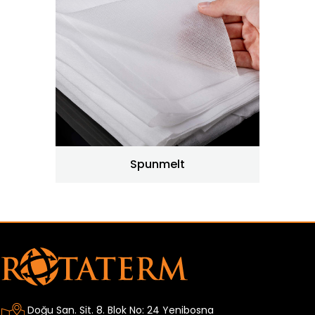
Spunmelt
Doğu San. Sit. 8. Blok No: 24 Yenibosna